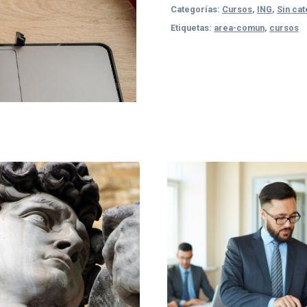
Categorías:
Cursos
,
ING
,
Sin ca
Etiquetas:
area-comun
,
cursos