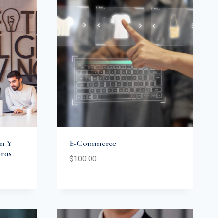
ón Y
E-Commerce
ras
$
100.00