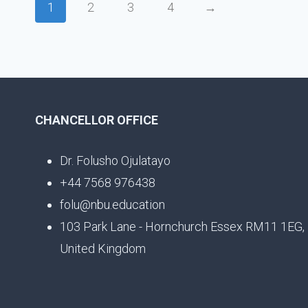
1
2
3
4
→
CHANCELLOR OFFICE
Dr. Folusho Ojulatayo
+44 7568 976438
folu@nbu.education
103 Park Lane - Hornchurch Essex RM11 1EG,
United Kingdom