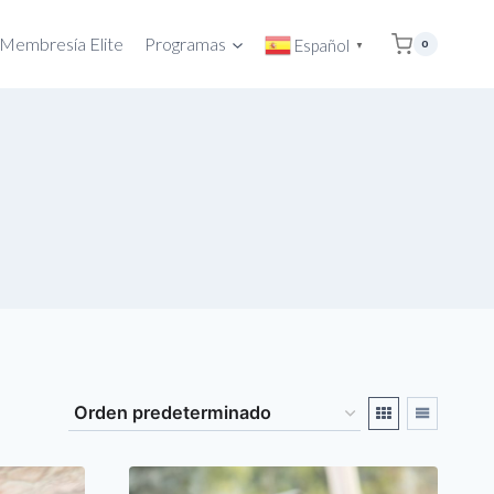
Membresía Elite
Programas
Español
0
▼