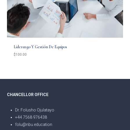
Liderazgo Y Gestión De Equipos
$
100.00
CHANCELLOR OFFICE
Dr. Folusho Ojulatayo
+44 7568 976438
folu@nbu.education