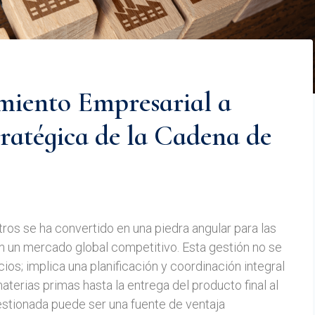
iento Empresarial a
tratégica de la Cadena de
ros se ha convertido en una piedra angular para las
 un mercado global competitivo. Esta gestión no se
cios; implica una planificación y coordinación integral
erias primas hasta la entrega del producto final al
stionada puede ser una fuente de ventaja