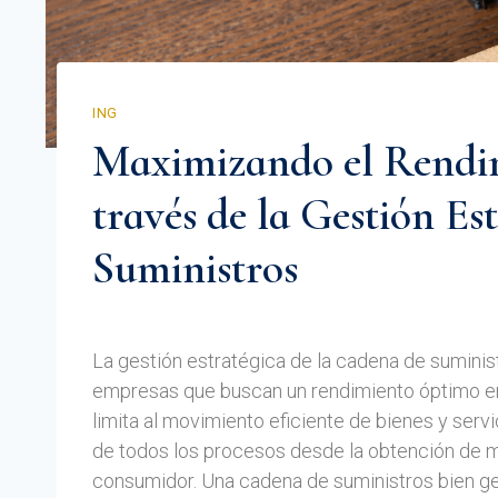
ING
Maximizando el Rendim
través de la Gestión Es
Suministros
Por
diciembre 18, 2023
Web
La gestión estratégica de la cadena de suminist
empresas que buscan un rendimiento óptimo en
limita al movimiento eficiente de bienes y servi
de todos los procesos desde la obtención de mat
consumidor. Una cadena de suministros bien ge