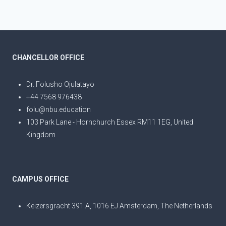
CHANCELLOR OFFICE
Dr. Folusho Ojulatayo
+44 7568 976438
folu@nbu.education
103 Park Lane - Hornchurch Essex RM11 1EG, United
Kingdom
CAMPUS OFFICE
Keizersgracht 391 A, 1016 EJ Amsterdam, The Netherlands