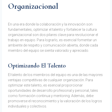
Organizacional
Por
noviembre 21, 2023
Web
En una era donde la colaboración y la innovación son
fundamentales, optimizar el talento y fortalecer la cultura
organizacional son dos pilares clave para revolucionar el
trabajo en equipo. Para lograrlo, es esencial fomentar un
ambiente de respeto y comunicación abierta, donde cada
miembro del equipo se sienta valorado y apreciado.
Optimizando El Talento
El talento de los miembros del equipo es una de las mayores
ventajas competitivas de cualquier organización. Para
optimizar este talento, es esencial proporcionar
oportunidades de desarrollo profesional y personal, tales
como formación continua y mentoring. Además, debe
promoverse el reconocimiento y la valoración de los logros
individuales y colectivos.