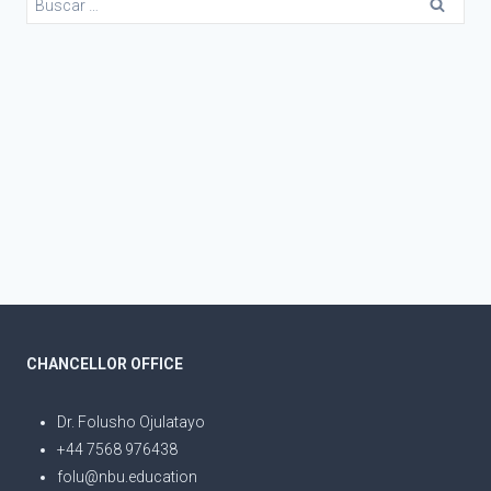
CHANCELLOR OFFICE
Dr. Folusho Ojulatayo
+44 7568 976438
folu@nbu.education