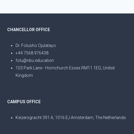
CHANCELLOR OFFICE
Dr. Folusho Ojulatayo
+44 7568 976438
folu@nbu.education
103 Park Lane - Hornchurch Essex RM11 1EG, United
Kingdom
CAMPUS OFFICE
Keizersgracht 391 A, 1016 EJ Amsterdam, The Netherlands