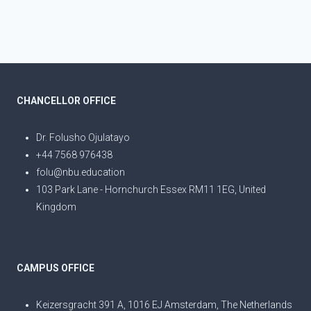
CHANCELLOR OFFICE
Dr. Folusho Ojulatayo
+44 7568 976438
folu@nbu.education
103 Park Lane - Hornchurch Essex RM11 1EG, United
Kingdom
CAMPUS OFFICE
Keizersgracht 391 A, 1016 EJ Amsterdam, The Netherlands