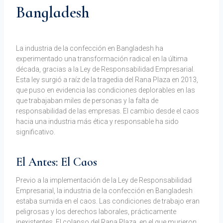
Bangladesh
Por
septiembre 6, 2023
Web
La industria de la confección en Bangladesh ha
experimentado una transformación radical en la última
década, gracias a la Ley de Responsabilidad Empresarial.
Esta ley surgió a raíz de la tragedia del Rana Plaza en 2013,
que puso en evidencia las condiciones deplorables en las
que trabajaban miles de personas y la falta de
responsabilidad de las empresas. El cambio desde el caos
hacia una industria más ética y responsable ha sido
significativo.
El Antes: El Caos
Previo a la implementación de la Ley de Responsabilidad
Empresarial, la industria de la confección en Bangladesh
estaba sumida en el caos. Las condiciones de trabajo eran
peligrosas y los derechos laborales, prácticamente
inexistentes. El colapso del Rana Plaza, en el que murieron