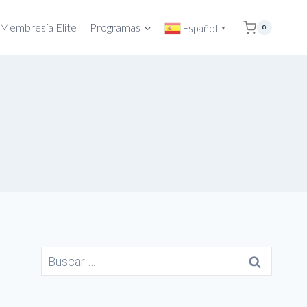
Membresía Elite
Programas
Español
0
▼