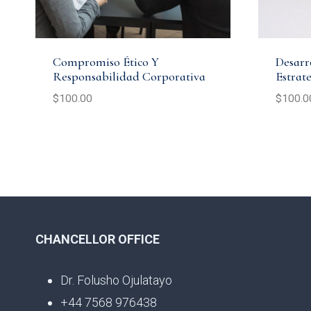
Compromiso Ético Y
Desarr
Responsabilidad Corporativa
Estrat
$
100.00
$
100.0
CHANCELLOR OFFICE
Dr. Folusho Ojulatayo
+44 7568 976438