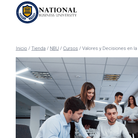
Inicio
/
Tienda
/
NBU
/
Cursos
/
Valores y Decisiones en l