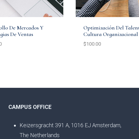
ollo De Mercados Y
Optimización Del Talen
egias De Ventas
Cultura Organizacional
0
$
100.00
CAMPUS OFFICE
Keizersgracht 391 A, 1016 EJ Amsterdam,
The Netherlands