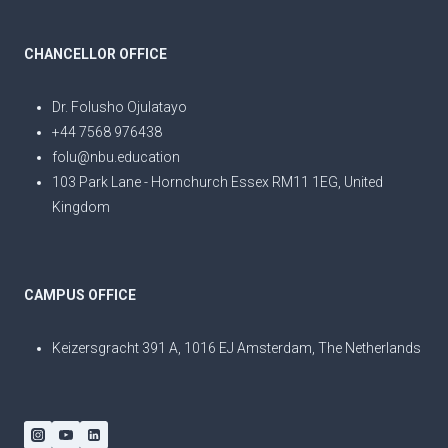
CHANCELLOR OFFICE
Dr. Folusho Ojulatayo
+44 7568 976438
folu@nbu.education
103 Park Lane - Hornchurch Essex RM11 1EG, United
Kingdom
CAMPUS OFFICE
Keizersgracht 391 A, 1016 EJ Amsterdam, The Netherlands