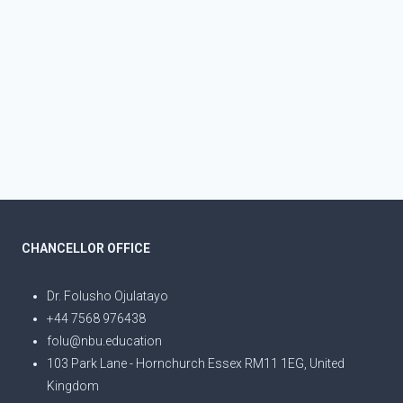
CHANCELLOR OFFICE
Dr. Folusho Ojulatayo
+44 7568 976438
folu@nbu.education
103 Park Lane - Hornchurch Essex RM11 1EG, United
Kingdom