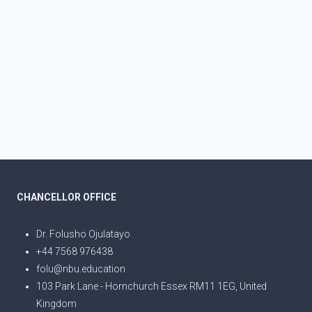
CHANCELLOR OFFICE
Dr. Folusho Ojulatayo
+44 7568 976438
folu@nbu.education
103 Park Lane - Hornchurch Essex RM11 1EG, United
Kingdom