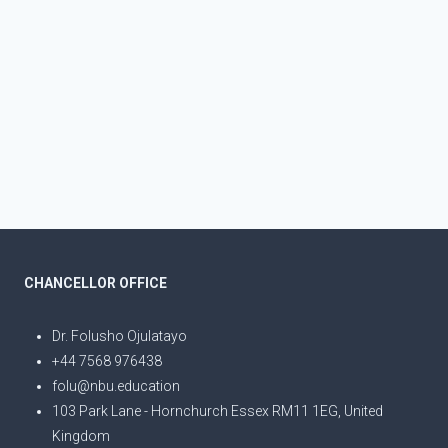
CHANCELLOR OFFICE
Dr. Folusho Ojulatayo
+44 7568 976438
folu@nbu.education
103 Park Lane - Hornchurch Essex RM11 1EG, United
Kingdom