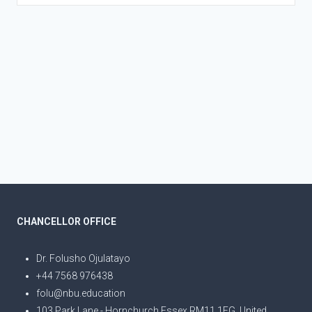
CHANCELLOR OFFICE
Dr. Folusho Ojulatayo
+44 7568 976438
folu@nbu.education
103 Park Lane - Hornchurch Essex RM11 1EG, United