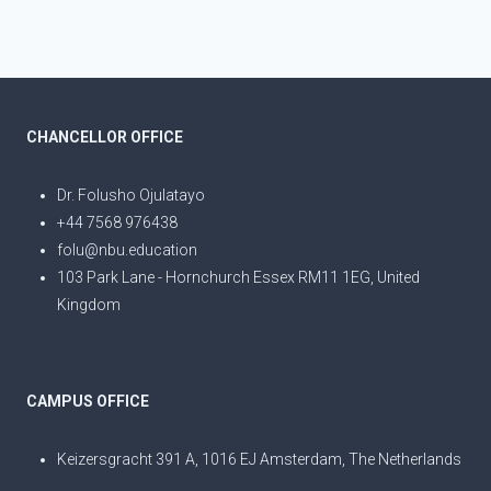
CHANCELLOR OFFICE
Dr. Folusho Ojulatayo
+44 7568 976438
folu@nbu.education
103 Park Lane - Hornchurch Essex RM11 1EG, United
Kingdom
CAMPUS OFFICE
Keizersgracht 391 A, 1016 EJ Amsterdam, The Netherlands