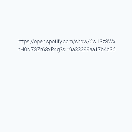
https://open.spotify.com/show/6w13z8Wx
nH0N7SZr63xR4g?si=9a33299aa17b4b36