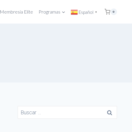
Membresía Elite
Programas
Español
0
▼