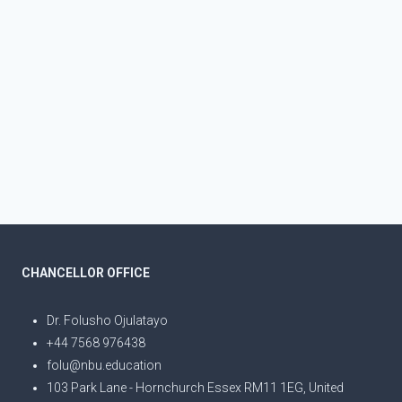
CHANCELLOR OFFICE
Dr. Folusho Ojulatayo
+44 7568 976438
folu@nbu.education
103 Park Lane - Hornchurch Essex RM11 1EG, United