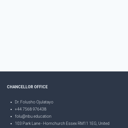
CHANCELLOR OFFICE
Dr. Folusho Ojulatayo
+44 7568 976438
folu@nbu.education
103 Park Lane - Hornchurch Essex RM11 1EG, United