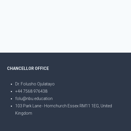
CHANCELLOR OFFICE
Dr. Folusho Ojulatayo
+44 7568 976438
folu@nbu.education
103 Park Lane - Hornchurch Essex RM11 1EG, United
Kingdom