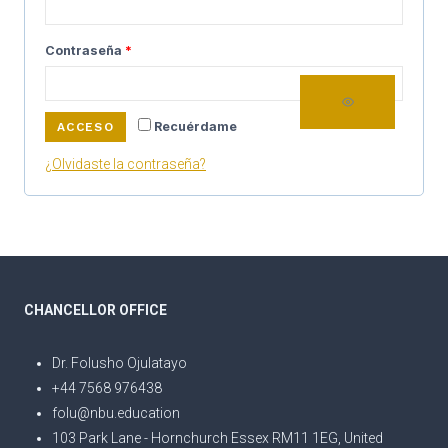
Contraseña
*
Recuérdame
ACCESO
¿Olvidaste la contraseña?
CHANCELLOR OFFICE
Dr. Folusho Ojulatayo
+44 7568 976438
folu@nbu.education
103 Park Lane - Hornchurch Essex RM11 1EG, United