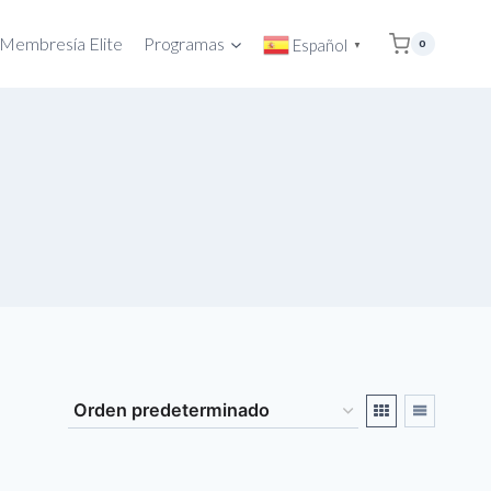
Membresía Elite
Programas
Español
0
▼